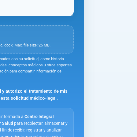
oc, docx, Max. file size: 25 MB.
ados con su solicitud, como historia
ades, conceptos médicos u otros soportes
zación para compartir información de
d y autorizo el tratamiento de mis
esta solicitud médico-legal.
e informada a
Centro Integral
V Salud
para recolectar, almacenar y
fin de recibir, registrar y analizar
arme; orientarme sobre el servicio