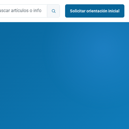
ar artículos o información
Solicitar orientación inicial