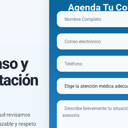
Agenda Tu Co
aso y
tación
alud revisamos
azable y respeto