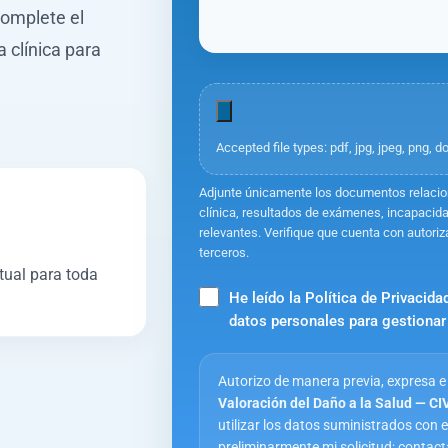
Complete el
 clínica para
Accepted file types: pdf, jpg, jpeg, png, d
Adjunte únicamente los documentos relacion
clínica, resultados de exámenes, incapacid
relevantes. Verifique que cuenta con autori
terceros.
tual para toda
He leído la Política de Privacida
datos personales para gestionar 
Autorizo de manera previa, expresa 
Valoración del Daño a la Salud — CI
utilizar los datos suministrados con el 
preliminarmente mi solicitud; contact