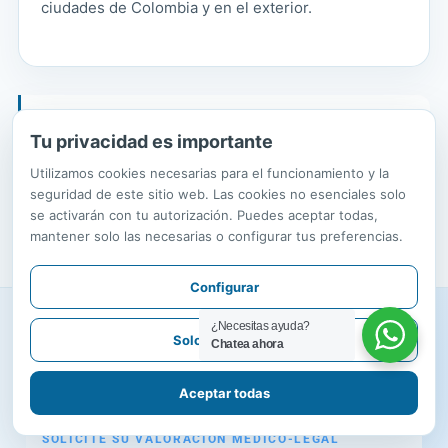
ciudades de Colombia y en el exterior.
Claridad sobre el alcance, responsabilidad en el
Tu privacidad es importante
análisis y respeto por la realidad de cada
persona.
Utilizamos cookies necesarias para el funcionamiento y la
seguridad de este sitio web. Las cookies no esenciales solo
se activarán con tu autorización. Puedes aceptar todas,
mantener solo las necesarias o configurar tus preferencias.
Configurar
¿Necesitas ayuda?
Solo necesarias
Chatea ahora
Aceptar todas
SOLICITE SU VALORACIÓN MÉDICO-LEGAL