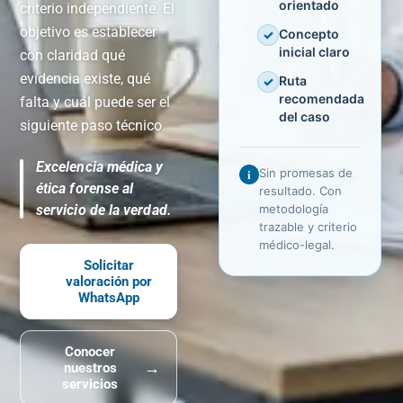
orientado
criterio independiente. El
objetivo es establecer
Concepto
✓
inicial claro
con claridad qué
evidencia existe, qué
Ruta
✓
recomendada
falta y cuál puede ser el
del caso
siguiente paso técnico.
Excelencia médica y
i
Sin promesas de
ética forense al
resultado. Con
servicio de la verdad.
metodología
trazable y criterio
médico-legal.
Solicitar
valoración por
WhatsApp
Conocer
→
nuestros
servicios