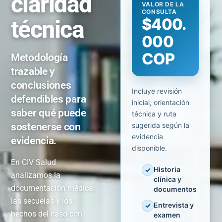
claridad
VALOR DE LA
CONSULTA
$400.
técnica
000
COP
Metodología
trazable y
conclusiones
Incluye revisión
defendibles para
inicial, orientación
saber qué puede
técnica y ruta
sostenerse con
sugerida según la
evidencia
evidencia.
disponible.
En CIV Salud
Historia
✓
analizamos la
clínica y
documentación médica,
documentos
las secuelas y los
Entrevista y
✓
hechos del caso con
examen