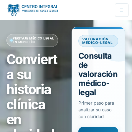
Ir
al
contenido
PERITAJE MÉDICO LEGAL
VALORACIÓN
EN MEDELLÍN
MÉDICO-LEGAL
Conviert
Consulta
de
a su
valoración
médico-
historia
legal
clínica
Primer paso para
analizar su caso
en
con claridad