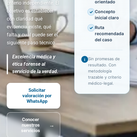
orientado
criterio independiente. El
objetivo es establecer
Concepto
✓
inicial claro
con claridad qué
evidencia existe, qué
Ruta
✓
recomendada
falta y cuál puede ser el
del caso
siguiente paso técnico.
Excelencia médica y
i
Sin promesas de
ética forense al
resultado. Con
servicio de la verdad.
metodología
trazable y criterio
médico-legal.
Solicitar
valoración por
WhatsApp
Conocer
→
nuestros
servicios