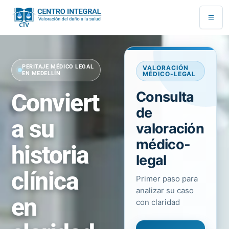
Ir
al
contenido
PERITAJE MÉDICO LEGAL
VALORACIÓN
EN MEDELLÍN
MÉDICO-LEGAL
Conviert
Consulta
de
a su
valoración
médico-
historia
legal
clínica
Primer paso para
analizar su caso
en
con claridad