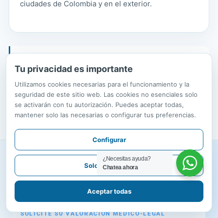
ciudades de Colombia y en el exterior.
Claridad sobre el alcance, responsabilidad en el
Tu privacidad es importante
análisis y respeto por la realidad de cada
persona.
Utilizamos cookies necesarias para el funcionamiento y la
seguridad de este sitio web. Las cookies no esenciales solo
se activarán con tu autorización. Puedes aceptar todas,
mantener solo las necesarias o configurar tus preferencias.
Configurar
¿Necesitas ayuda?
Solo necesarias
Chatea ahora
Aceptar todas
SOLICITE SU VALORACIÓN MÉDICO-LEGAL