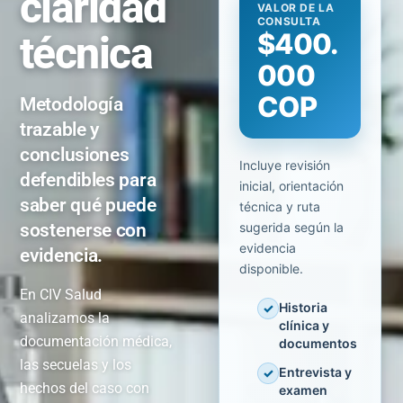
claridad
VALOR DE LA
CONSULTA
$400.
técnica
000
COP
Metodología
trazable y
conclusiones
Incluye revisión
defendibles para
inicial, orientación
saber qué puede
técnica y ruta
sostenerse con
sugerida según la
evidencia
evidencia.
disponible.
En CIV Salud
Historia
✓
analizamos la
clínica y
documentación médica,
documentos
las secuelas y los
Entrevista y
✓
hechos del caso con
examen