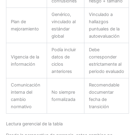
confusiones
riesgo + tamaño
Genérico,
Vinculado a
Plan de
vinculado al
hallazgos
mejoramiento
estándar
puntuales de la
global
autoevaluación
Podía incluir
Debe
Vigencia de la
datos de
corresponder
información
ciclos
estrictamente al
anteriores
periodo evaluado
Comunicación
Recomendable
interna del
No siempre
documentar
cambio
formalizada
fecha de
normativo
transición
Lectura gerencial de la tabla