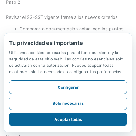
Paso 2
Revisar el SG-SST vigente frente a los nuevos criterios
Comparar la documentación actual con los puntos
señalados en la tabla de cambios.
Tu privacidad es importante
Identificar qué elementos ya cumplen con el nivel de
trazabilidad esperado y cuáles no.
Utilizamos cookies necesarias para el funcionamiento y la
seguridad de este sitio web. Las cookies no esenciales solo
se activarán con tu autorización. Puedes aceptar todas,
Paso 3
mantener solo las necesarias o configurar tus preferencias.
Ejecutar la autoevaluación bajo el enfoque 2026
Configurar
Calificar cada ítem del estándar de forma individual.
Recolectar evidencia específica (no solo documentos
Solo necesarias
generales).
Registrar fecha de elaboración y responsable de cada
Aceptar todas
evidencia.