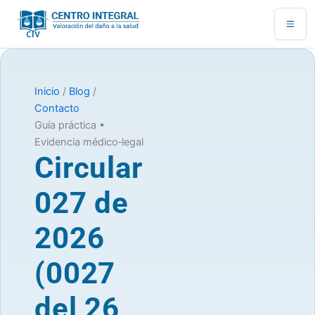
Ir
al
contenido
Inicio
/
Blog
/
Contacto
Guía práctica •
Evidencia médico‑legal
Circular
027 de
2026
(0027
del 26