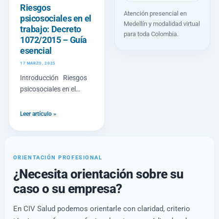
Riesgos
Atención presencial en
psicosociales en el
Medellín y modalidad virtual
trabajo: Decreto
para toda Colombia.
1072/2015 – Guía
esencial
17 MARZO, 2025
Introducción Riesgos
psicosociales en el
trabajo Decreto
1072/2015, son un
Leer artículo »
aspecto clave dentro de
la normativa de
seguridad y salud
ORIENTACIÓN PROFESIONAL
¿Necesita orientación sobre su
caso o su empresa?
En CIV Salud podemos orientarle con claridad, criterio