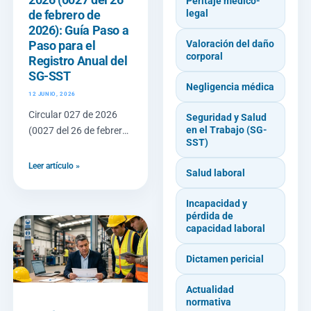
Peritaje médico-
legal
de febrero de
2026): Guía Paso a
Valoración del daño
Paso para el
corporal
Registro Anual del
SG-SST
Negligencia médica
12 JUNIO, 2026
Circular 027 de 2026
Seguridad y Salud
en el Trabajo (SG-
(0027 del 26 de febrero
SST)
de 2026): Guía Paso a
Paso para el Registro
Leer artículo »
Salud laboral
Anual del SG-SST
Incapacidad y
pérdida de
capacidad laboral
Dictamen pericial
Actualidad
normativa