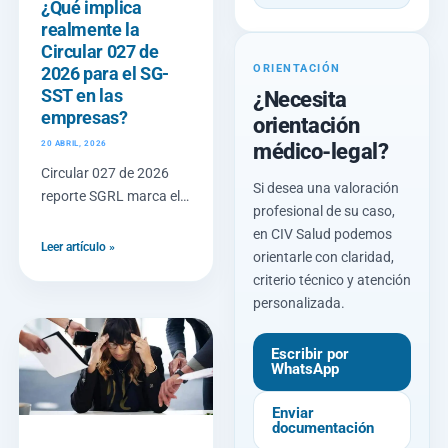
¿Qué implica
realmente la
Circular 027 de
ORIENTACIÓN
2026 para el SG-
SST en las
¿Necesita
empresas?
orientación
médico-legal?
20 ABRIL, 2026
Circular 027 de 2026
Si desea una valoración
reporte SGRL marca el
profesional de su caso,
punto en el que el
en CIV Salud podemos
cumplimiento del SG-
Leer artículo »
orientarle con claridad,
SST deja de ser una
criterio técnico y atención
carpeta interna
personalizada.
Escribir por
WhatsApp
Enviar
documentación