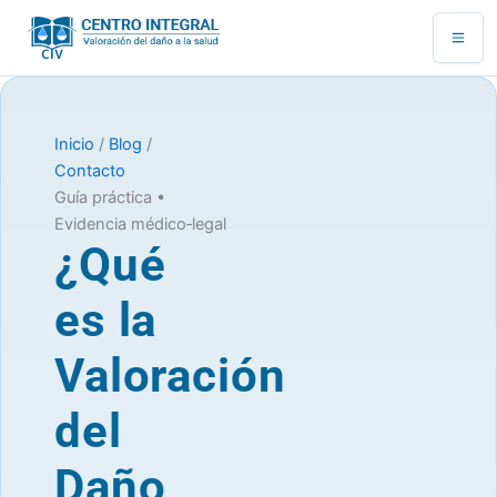
Ir
al
contenido
Inicio
/
Blog
/
Contacto
Guía práctica •
Evidencia médico‑legal
¿Qué
es la
Valoración
del
Daño