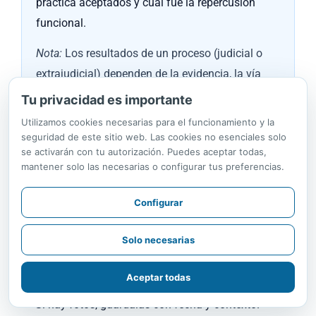
práctica aceptados y cuál fue la repercusión
funcional.
Nota:
Los resultados de un proceso (judicial o
extrajudicial) dependen de la evidencia, la vía
jurídica y la decisión de la autoridad competente.
Tu privacidad es importante
Utilizamos cookies necesarias para el funcionamiento y la
seguridad de este sitio web. Las cookies no esenciales solo
se activarán con tu autorización. Puedes aceptar todas,
Lecciones prácticas (sin promesas)
mantener solo las necesarias o configurar tus preferencias.
Actúa con orden y a tiempo:
mientras más pronto
Configurar
organices la documentación, más fácil es
reconstruir la línea de tiempo clínica.
Solo necesarias
Conserva soportes:
historia clínica completa,
Aceptar todas
exámenes, incapacidades y evolución terapéutica.
Si hay fotos, guárdalas con fecha y contexto.